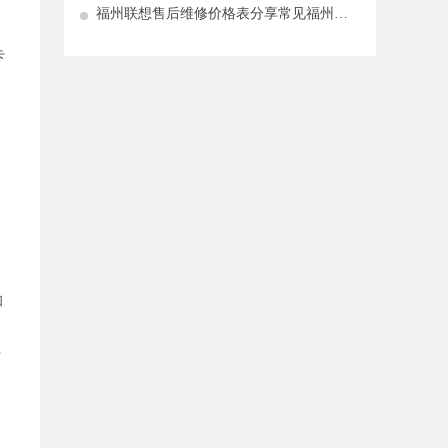
福州联想售后维修价格表分享常见福州联
想售后维修方法有哪些
卡
知
作