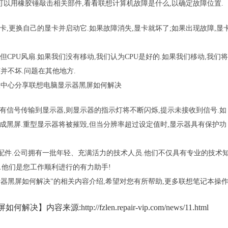
可以用橡胶锤敲击相关部件,看看联想计算机故障是什么,以确定故障位置.
,更换自己的显卡并启动它.如果故障消失,显卡就坏了;如果出现故障,显
,但CPU风扇.如果我们没有移动,我们认为CPU是好的.如果我们移动,我们将
U并不坏.问题在其他地方.
有信号传输到显示器,则显示器的指示灯将不断闪烁,提示未接收到信号.如
成黑屏.重型显示器将被摧毁,但当分辨率超过设定值时,显示器具有保护功
件.公司拥有一批年轻、充满活力的技术人员.他们不仅具有专业的技术
.他们是您工作顺利进行的有力助手!
器黑屏如何解决"的相关内容介绍,希望对您有所帮助,更多联想笔记本操
http://fzlen.repair-vip.com/news/11.html