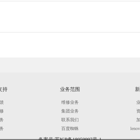
支持
业务范围
新
馈
维修业务
修
集团业务
务
联系我们
务
百度蜘蛛
len
备案号:
苏ICP备18059997号-1