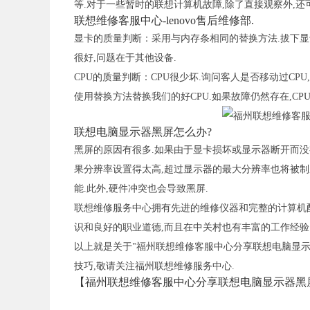
等.对于一些暂时的联想计算机故障,除了直接观察外,还
联想维修客服中心-lenovo售后维修部.
显卡的质量判断：采用与内存条相同的替换方法.拔下显卡
很好,问题在于其他设备.
CPU的质量判断：CPU很少坏.询问客人是否移动过CPU
使用替换方法替换我们的好CPU.如果故障仍然存在,CP
联想电脑显示器黑屏怎么办?
黑屏的原因有很多.如果由于显卡损坏或显示器断开而没
果分辨率设置得太高,超过显示器的最大分辨率也将被制
能.此外,硬件冲突也会导致黑屏.
联想维修服务中心拥有先进的维修仪器和完整的计算机配
识和良好的职业道德,而且在中关村也有丰富的工作经验
以上就是关于"福州联想维修客服中心分享联想电脑显示
技巧,敬请关注福州联想维修服务中心.
【福州联想维修客服中心分享联想电脑显示器黑屏如何解决】内容来源: